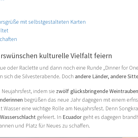
hrsgrüße mit selbstgestalteten Karten
ltet
schaften
rswünschen kulturelle Vielfalt feiern
e oder Raclette und dann noch eine Runde „Dinner for One“
 sich die Silvesterabende. Doch
andere Länder, andere Sitt
s Neujahrsfest, indem sie
zwölf glücksbringende Weintraube
änderinnen
begrüßen das neue Jahr dagegen mit einem erfr
lt Wasser eine wichtige Rolle am Neujahrsfest. Denn Songkran
 Wasserschlacht
gefeiert. In
Ecuador
geht es dagegen brandh
bannen und Platz für Neues zu schaffen.