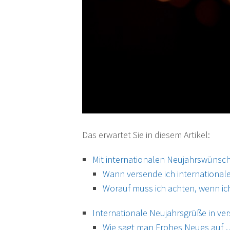
Das erwartet Sie in diesem Artikel:
Mit internationalen Neujahrswünschen
Wann versende ich internationa
Worauf muss ich achten, wenn ic
Internationale Neujahrsgrüße in v
Wie sagt man Frohes Neues auf 